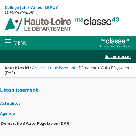
Panneau de gestion des cookies
Collège Jules Vallès - LE PUY
Menu de la rubrique
Contenu
LE PUY-EN-VELAY
MENU
Se connecter
Vous êtes ici :
Accueil
›
L'établissement
›
Démarche d'Auto-Régulation
(DAR)
L'établissement
Actualités
Agenda
Démarche d'Auto-Régulation (DAR)