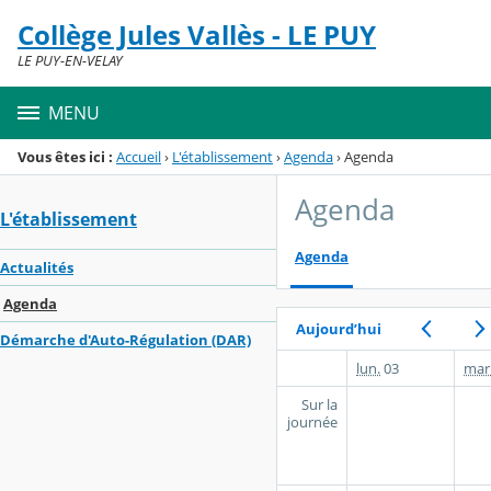
Panneau de gestion des cookies
Collège Jules Vallès - LE PUY
Menu de la rubrique
Contenu
LE PUY-EN-VELAY
MENU
Vous êtes ici :
Accueil
›
L'établissement
›
Agenda
›
Agenda
Agenda
L'établissement
Agenda
Actualités
Agenda
Aujourd’hui
Démarche d'Auto-Régulation (DAR)
lun.
03
mar
Sur la
journée