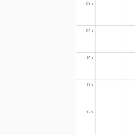
08h
09h
10h
11h
12h