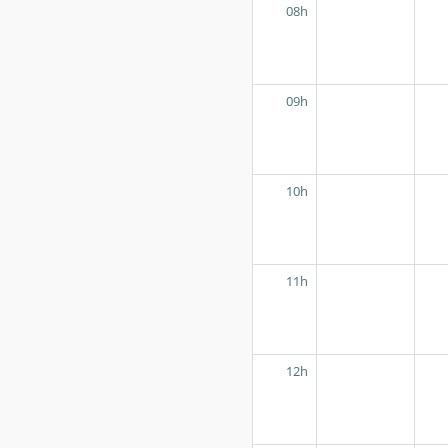
08h
09h
10h
11h
12h