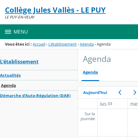
Panneau de gestion des cookies
Collège Jules Vallès - LE PUY
Menu de la rubrique
Contenu
LE PUY-EN-VELAY
MENU
Vous êtes ici :
Accueil
›
L'établissement
›
Agenda
›
Agenda
Agenda
L'établissement
Agenda
Actualités
Agenda
Aujourd’hui
Démarche d'Auto-Régulation (DAR)
lun.
03
mar
Sur la
journée