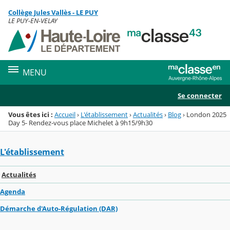
Panneau de gestion des cookies
Collège Jules Vallès - LE PUY
Menu de la rubrique
Contenu
LE PUY-EN-VELAY
MENU
Se connecter
Vous êtes ici :
Accueil
›
L'établissement
›
Actualités
›
Blog
›
London 2025
Day 5- Rendez-vous place Michelet à 9h15/9h30
L'établissement
Actualités
Agenda
Démarche d'Auto-Régulation (DAR)