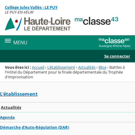
Panneau de gestion des cookies
Collège Jules Vallès - LE PUY
Menu de la rubrique
Contenu
LE PUY-EN-VELAY
MENU
Se connecter
Vous êtes ici :
Accueil
›
L'établissement
›
Actualités
›
Blog
›
Battles à
l'Hôtel du Département pour la finale départementale du Trophée
d'improvisation
L'établissement
Actualités
Agenda
Démarche d'Auto-Régulation (DAR)