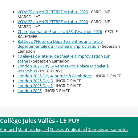
VOYAGE en ANGLETERRE octobre 2026
- CAROLINE
MARSOLLAT
VOYAGE en ANGLETERRE octobre 2026
- CAROLINE
MARSOLLAT
Championnat de France UNSS d'escalade 2026
- CECILE
BALEYDIER
Battles à l'Hôtel du Département pour la finale
départementale du Trophée d'improvisation
- Sebastien
Lamadon
10 élèves de l’atelier de théâtre d’improvisation sur
scène !
- Sebastien Lamadon
London 2025 Day 5- Rendez-vous place Michelet à
9h15/9h30
- INGRID RIVET
London 2025 Day 4 journée à Cambridge
- INGRID RIVET
London 2025 Day 3
- INGRID RIVET
London 2025 Day 2
- INGRID RIVET
London 2025
- INGRID RIVET
Collège Jules Vallès - LE PUY
Contacts
Mentions légales
Chartes d'utilisation
Données personnelles