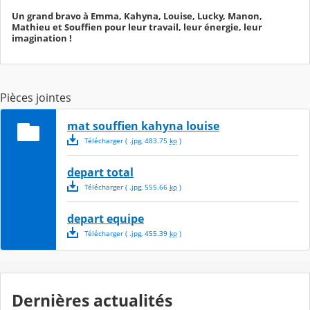
Un grand bravo à Emma, Kahyna, Louise, Lucky, Manon,
Mathieu et Souffien pour leur travail, leur énergie, leur
imagination !
Pièces jointes
mat souffien kahyna louise
Télécharger
( .
jpg
,
483.75
ko
)
depart total
Télécharger
( .
jpg
,
555.66
ko
)
depart equipe
Télécharger
( .
jpg
,
455.39
ko
)
Dernières actualités