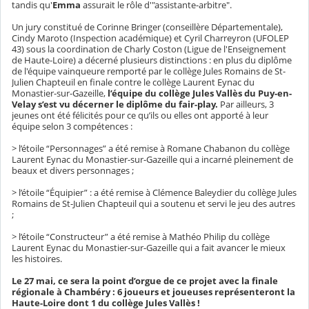
tandis qu'
Emma
assurait le rôle d'"assistante-arbitre".
Un jury constitué de Corinne Bringer (conseillère Départementale),
Cindy Maroto (Inspection académique) et Cyril Charreyron (UFOLEP
43) sous la coordination de Charly Coston (Ligue de l'Enseignement
de Haute-Loire) a décerné plusieurs distinctions : en plus du diplôme
de l'équipe vainqueure remporté par le collège Jules Romains de St-
Julien Chapteuil en finale contre le collège Laurent Eynac du
Monastier-sur-Gazeille,
l’équipe du collège Jules Vallès du Puy-en-
Velay s’est vu décerner le diplôme du fair-play.
Par ailleurs, 3
jeunes ont été félicités pour ce qu’ils ou elles ont apporté à leur
équipe selon 3 compétences :
> l’étoile “Personnages” a été remise à Romane Chabanon du collège
Laurent Eynac du Monastier-sur-Gazeille qui a incarné pleinement de
beaux et divers personnages ;
> l’étoile “Équipier” : a été remise à Clémence Baleydier du collège Jules
Romains de St-Julien Chapteuil qui a soutenu et servi le jeu des autres
;
> l’étoile “Constructeur” a été remise à Mathéo Philip du collège
Laurent Eynac du Monastier-sur-Gazeille qui a fait avancer le mieux
les histoires.
Le 27 mai, ce sera la point d’orgue de ce projet avec la finale
régionale à Chambéry : 6 joueurs et joueuses représenteront la
Haute-Loire dont 1 du collège Jules Vallès !