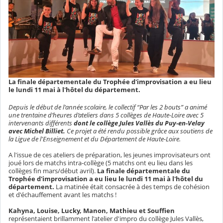
La finale départementale du Trophée d'improvisation a eu lieu
le lundi 11 mai à l'hôtel du département.
Depuis le début de l'année scolaire, le collectif “Par les 2 bouts” a animé
une trentaine d’heures d’ateliers dans 5 collèges de Haute-Loire avec 5
intervenants différents
dont le collège Jules Vallès du Puy-en-Velay
avec Michel Billiet.
Ce projet a été rendu possible grâce aux soutiens de
la Ligue de l'Enseignement et du Département de Haute-Loire.
A l'issue de ces ateliers de préparation, les jeunes improvisateurs ont
joué lors de matchs intra-collège (5 matchs ont eu lieu dans les
collèges fin mars/début avril).
La finale départementale du
Trophée d'improvisation a eu lieu le lundi 11 mai à l'hôtel du
département.
La matinée était consacrée à des temps de cohésion
et d'échauffement avant les matchs !
Kahyna, Louise, Lucky, Manon, Mathieu et Souffien
représentaient brillamment l'atelier d'impro du collège Jules Vallès,