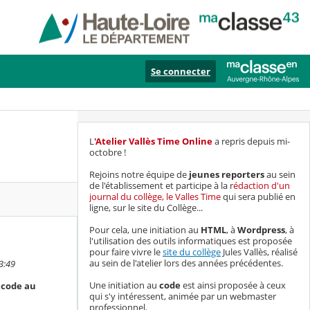
Se connecter
L
'Atelier Vallès Time Online
a repris depuis mi-
octobre !
Rejoins notre équipe de
jeunes reporters
au sein
de l'établissement et participe à la r
édaction d'un
journal du collège, le Valles Time
qui sera publié en
ligne, sur le site du Collège...
Pour cela, une initiation au
HTML
, à
Wordpress
, à
l'utilisation des outils informatiques est proposée
pour faire vivre le
site du collège
Jules Vallès, réalisé
au sein de l'atelier lors des années précédentes.
3:49
Une initiation au
code
est ainsi proposée à ceux
t code au
qui s'y intéressent, animée par un webmaster
professionnel.