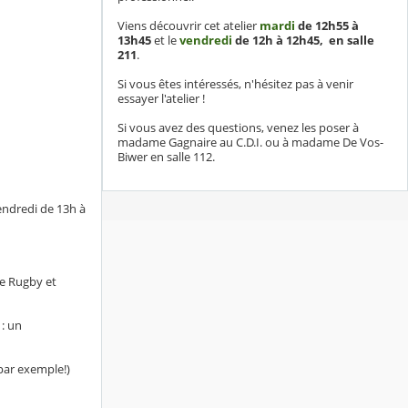
Viens découvrir cet atelier
mardi
de
12h55 à
13h45
et le
vendredi
de 12h
à 12h45, en salle
211
.
Si vous êtes intéressés, n'hésitez pas à venir
essayer l'atelier !
Si vous avez des questions, venez les poser à
madame Gagnaire au C.D.I. ou à madame De Vos-
Biwer en salle 112.
endredi de 13h à
de Rugby et
 : un
 par exemple!)