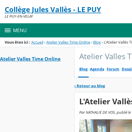
Panneau de gestion des cookies
Collège Jules Vallès - LE PUY
Menu de la rubrique
Contenu
LE PUY-EN-VELAY
MENU
Vous êtes ici :
Accueil
›
Atelier Valles Time Online
›
Blog
›
L'Atelier Vallès 
Atelier Valles
Atelier Valles Time Online
Blog
Agenda
Forum
Dossi
‹
Retour au blog
L'Atelier Vall
Par NATHALIE DE VOS, publié le