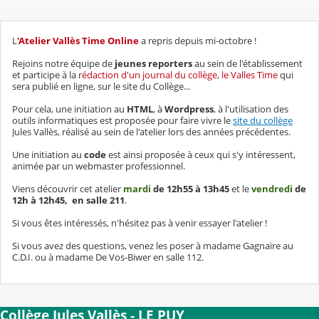
L
'Atelier Vallès Time Online
a repris depuis mi-octobre !
Rejoins notre équipe de
jeunes reporters
au sein de l'établissement
et participe à la r
édaction d'un journal du collège, le Valles Time
qui
sera publié en ligne, sur le site du Collège...
Pour cela, une initiation au
HTML
, à
Wordpress
, à l'utilisation des
outils informatiques est proposée pour faire vivre le
site du collège
Jules Vallès, réalisé au sein de l'atelier lors des années précédentes.
Une initiation au
code
est ainsi proposée à ceux qui s'y intéressent,
animée par un webmaster professionnel.
Viens découvrir cet atelier
mardi
de
12h55 à 13h45
et le
vendredi
de
12h
à 12h45, en salle 211
.
Si vous êtes intéressés, n'hésitez pas à venir essayer l'atelier !
Si vous avez des questions, venez les poser à madame Gagnaire au
C.D.I. ou à madame De Vos-Biwer en salle 112.
Collège Jules Vallès - LE PUY