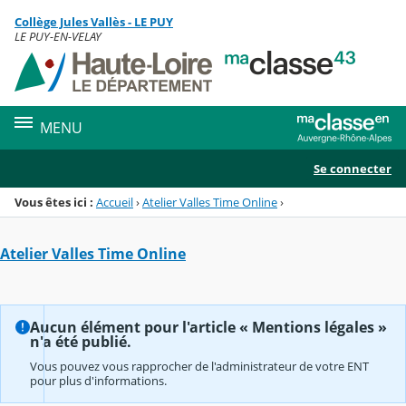
Panneau de gestion des cookies
Collège Jules Vallès - LE PUY
Menu de la rubrique
Contenu
LE PUY-EN-VELAY
MENU
Se connecter
Vous êtes ici :
Accueil
›
Atelier Valles Time Online
›
Atelier Valles Time Online
Aucun élément pour l'article « Mentions légales »
n'a été publié.
Vous pouvez vous rapprocher de l'administrateur de votre ENT
pour plus d'informations.