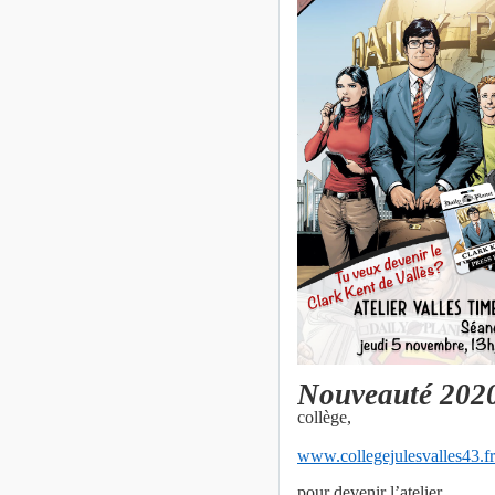
Nouveauté
202
collège,
www.collegejulesvalles43.fr
pour devenir l’atelier…