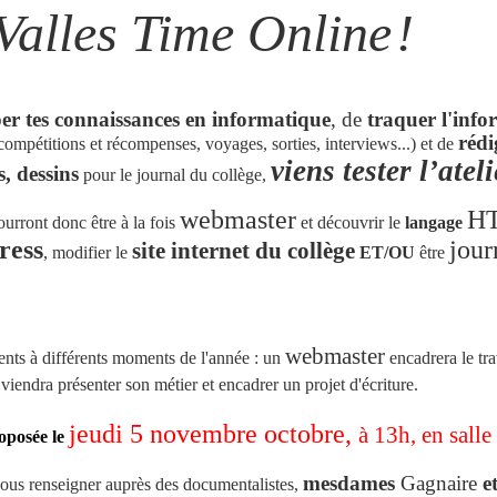
Valles Time Online
!
er tes connaissances en informatique
, de
traquer l'inf
réd
compétitions et récompenses, voyages, sorties, interviews...) et de
viens
tester l’atel
s, dessins
pour le journal du collège,
webmaster
H
pourront donc être à la fois
et découvrir le
langage
ress
jour
site internet du collège
, modifier le
ET/OU
être
webmaster
ents à différents moments de l'année : un
encadrera le tra
viendra présenter son métier et encadrer un projet d'écriture.
jeudi 5 novembre octobre,
à 13h, en salle
roposée le
mesdames
Gagnaire
e
ous renseigner auprès des documentalistes,