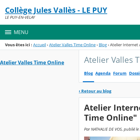
Panneau de gestion des cookies
Collège Jules Vallès - LE PUY
Menu de la rubrique
Contenu
LE PUY-EN-VELAY
MENU
Vous êtes ici :
Accueil
›
Atelier Valles Time Online
›
Blog
›
Atelier Internet 
Atelier Valles
Atelier Valles Time Online
Blog
Agenda
Forum
Dossi
‹
Retour au blog
Atelier Intern
Time Online"
Par NATHALIE DE VOS, publié le 