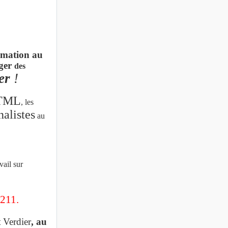
ormation au
iger
des
ier
!
TML
, les
nalistes
au
vail sur
 211.
t
Verdier
, au