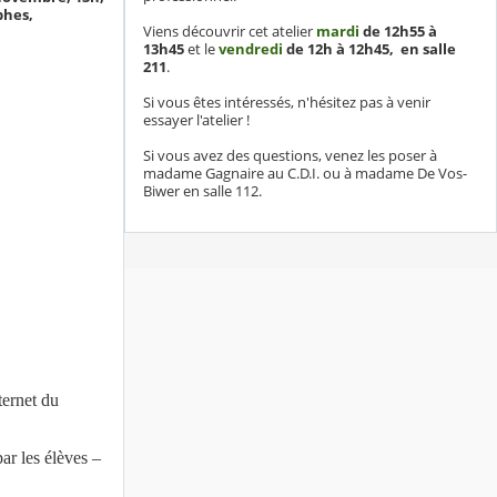
phes,
Viens découvrir cet atelier
mardi
de
12h55 à
13h45
et le
vendredi
de 12h
à 12h45, en salle
211
.
Si vous êtes intéressés, n'hésitez pas à venir
essayer l'atelier !
Si vous avez des questions, venez les poser à
madame Gagnaire au C.D.I. ou à madame De Vos-
Biwer en salle 112.
ternet du
par les élèves –