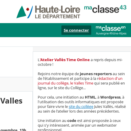
Se connecter
L
'Atelier Vallès Time Online
a repris depuis mi-
octobre !
Rejoins notre équipe de
jeunes reporters
au sein
de l'établissement et participe à la r
édaction d'un
journal du collège, le Valles Time
qui sera publié en
ligne, sur le site du Collège...
Pour cela, une initiation au
HTML
, à
Wordpress
, à
"Valles
l'utilisation des outils informatiques est proposée
pour faire vivre le
site du collège
Jules Vallès, réalisé
au sein de l'atelier lors des années précédentes.
Une initiation au
code
est ainsi proposée à ceux
qui s'y intéressent, animée par un webmaster
professionnel.
 novembre, 13h,